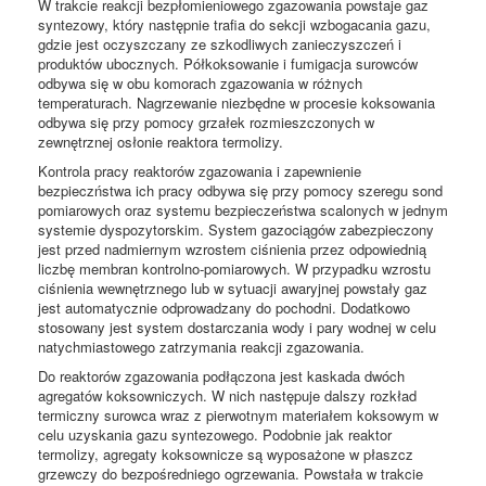
W trakcie reakcji bezpłomieniowego zgazowania powstaje gaz
syntezowy, który następnie trafia do sekcji wzbogacania gazu,
gdzie jest oczyszczany ze szkodliwych zanieczyszczeń i
produktów ubocznych. Półkoksowanie i fumigacja surowców
odbywa się w obu komorach zgazowania w różnych
temperaturach. Nagrzewanie niezbędne w procesie koksowania
odbywa się przy pomocy grzałek rozmieszczonych w
zewnętrznej osłonie reaktora termolizy.
Kontrola pracy reaktorów zgazowania i zapewnienie
bezpieczństwa ich pracy odbywa się przy pomocy szeregu sond
pomiarowych oraz systemu bezpieczeństwa scalonych w jednym
systemie dyspozytorskim. System gazociągów zabezpieczony
jest przed nadmiernym wzrostem ciśnienia przez odpowiednią
liczbę membran kontrolno-pomiarowych. W przypadku wzrostu
ciśnienia wewnętrznego lub w sytuacji awaryjnej powstały gaz
jest automatycznie odprowadzany do pochodni. Dodatkowo
stosowany jest system dostarczania wody i pary wodnej w celu
natychmiastowego zatrzymania reakcji zgazowania.
Do reaktorów zgazowania podłączona jest kaskada dwóch
agregatów koksowniczych. W nich następuje dalszy rozkład
termiczny surowca wraz z pierwotnym materiałem koksowym w
celu uzyskania gazu syntezowego. Podobnie jak reaktor
termolizy, agregaty koksownicze są wyposażone w płaszcz
grzewczy do bezpośredniego ogrzewania. Powstała w trakcie