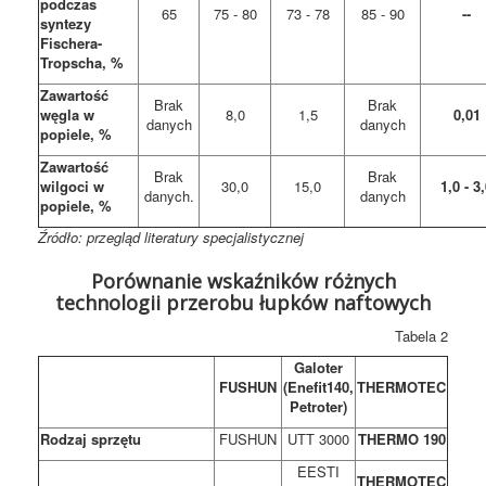
podczas
65
75 - 80
73 - 78
85 - 90
--
syntezy
Fischera-
Tropscha, %
Zawartość
Brak
Brak
węgla w
8,0
1,5
0,01
danych
danych
popiele, %
Zawartość
Brak
Brak
wilgoci w
30,0
15,0
1,0 - 3
danych.
danych
popiele, %
Źródło: przegląd literatury specjalistycznej
Porównanie wskaźników różnych
technologii przerobu łupków naftowych
Tabela 2
Galoter
FUSHUN
(Enefit140,
THERMOTEC
Petroter)
Rodzaj sprzętu
FUSHUN
UТТ 3000
THERMO 190
EESTI
THERMOTEC