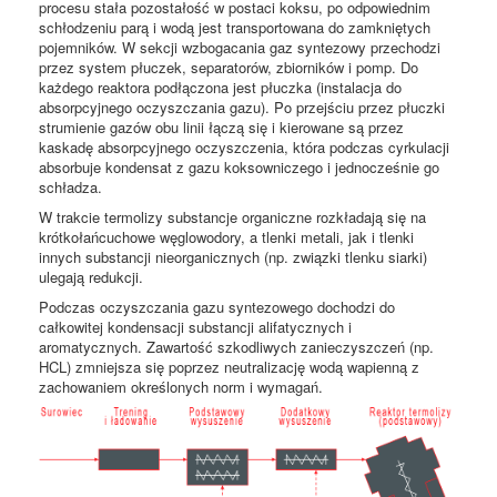
procesu stała pozostałość w postaci koksu, po odpowiednim
schłodzeniu parą i wodą jest transportowana do zamkniętych
pojemników. W sekcji wzbogacania gaz syntezowy przechodzi
przez system płuczek, separatorów, zbiorników i pomp. Do
każdego reaktora podłączona jest płuczka (instalacja do
absorpcyjnego oczyszczania gazu). Po przejściu przez płuczki
strumienie gazów obu linii łączą się i kierowane są przez
kaskadę absorpcyjnego oczyszczenia, która podczas cyrkulacji
absorbuje kondensat z gazu koksowniczego i jednocześnie go
schładza.
W trakcie termolizy substancje organiczne rozkładają się na
krótkołańcuchowe węglowodory, a tlenki metali, jak i tlenki
innych substancji nieorganicznych (np. związki tlenku siarki)
ulegają redukcji.
Podczas oczyszczania gazu syntezowego dochodzi do
całkowitej kondensacji substancji alifatycznych i
aromatycznych. Zawartość szkodliwych zanieczyszczeń (np.
HCL) zmniejsza się poprzez neutralizację wodą wapienną z
zachowaniem określonych norm i wymagań.