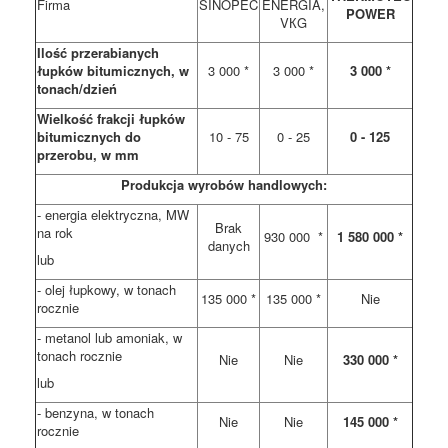
Firma
SINOPEC
ENERGIA,
POWER
VКG
Ilość przerabianych
łupków bitumicznych, w
3 000 *
3 000 *
3 000 *
tonach/dzień
Wielkość frakcji łupków
bitumicznych do
10 - 75
0 - 25
0 - 125
przerobu, w mm
Produkcja wyrobów handlowych:
- energia elektryczna, MW
Brak
na rok
930 000 *
1 580 000 *
danych
lub
- olej łupkowy, w tonach
135 000 *
135 000 *
Nie
rocznie
- metanol lub amoniak, w
tonach rocznie
Nie
Nie
330 000 *
lub
- benzyna, w tonach
Nie
Nie
145 000 *
rocznie