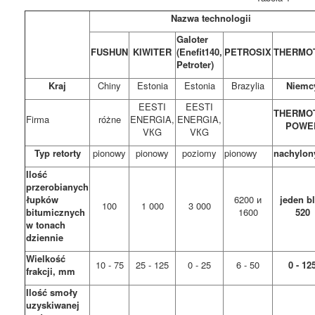
Nazwa technologii
Galoter
FUSHUN
KIWITER
(Enefit140,
PETROSIX
THERMO
Petroter)
Kraj
Chiny
Estonia
Estonia
Brazylia
Niemc
EESTI
EESTI
THERMO
Firma
różne
ENERGIA,
ENERGIA,
POWE
VКG
VКG
Typ retorty
pionowy
pionowy
poziomy
pionowy
nachylon
Ilość
przerobianych
łupków
6200 и
jeden b
100
1 000
3 000
bitumicznych
1600
520
w tonach
dziennie
Wielkość
10 - 75
25 - 125
0 - 25
6 - 50
0 - 12
frakcji,
mm
Ilość smoły
uzyskiwanej