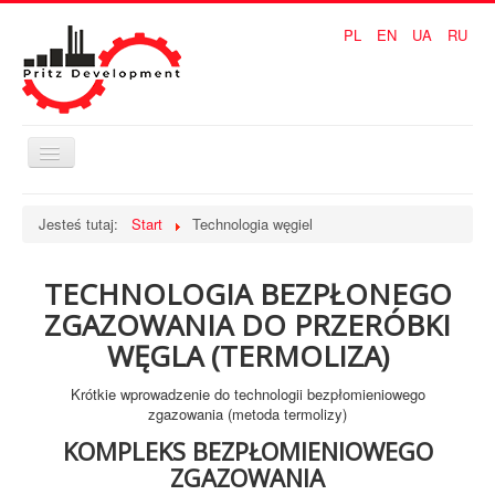
PL
EN
UA
RU
Przełącz
nawigację
Dom
Jesteś tutaj:
Start
Technologia węgiel
Technologia odpady
TECHNOLOGIA BEZPŁONEGO
Technologia węgiel
ZGAZOWANIA DO PRZERÓBKI
Surowce i produkty
WĘGLA (TERMOLIZA)
KORZYŚCI
Krótkie wprowadzenie do technologii bezpłomieniowego
zgazowania (metoda termolizy)
KONTAKT
KOMPLEKS BEZPŁOMIENIOWEGO
ZGAZOWANIA