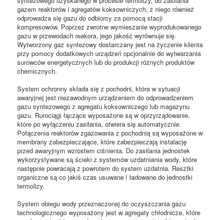
syntezowego uzyskanego w procesie termolizy, do zasilania
gazem reaktorów i agregatów koksowniczych, z niego również
odprowadza się gazu do odbiorcy za pomocą stacji
kompresowów. Poprzez zwrotne wymieszanie wyprodukowanego
gazu w przewodach reakora, jego jakość wyrównuje się.
Wytworzony gaz syntezowy dostarczany jest na życzenie klienta
przy pomocy dodatkowych urządzeń opcjonalnie do wytwarzania
surowców energetycznych lub do produkcji różnych produktów
chemicznych.
System ochronny składa się z pochodni, która w sytuacji
awaryjnej jest niezawodnym urządzeniem do odprowadzeniem
gazu syntezowego z agregatu koksowniczego lub magazynu
gazu. Rurociągi łączące wyposażone są w oprzyrządowanie,
które po wyłączeniu zasilania, otwiera się automatycznie.
Połączenia reaktorów zgazowania z pochodnią są wyposażone w
membrany zabezpieczające, które zabezpieczają instalację
przed awaryjnym wzrostem ciśnienia. Do zasilania jednostek
wykorzystywane są ścieki z systemów uzdatniania wody, które
następnie powracają z powrotem do system uzdatnia. Resztki
organiczne są co jakiś czas usuwane i ładowane do jednostki
termolizy.
System obiegu wody przeznaczonej do oczyszczania gazu
technologicznego wyposażony jest w agregaty chłodnicze, które