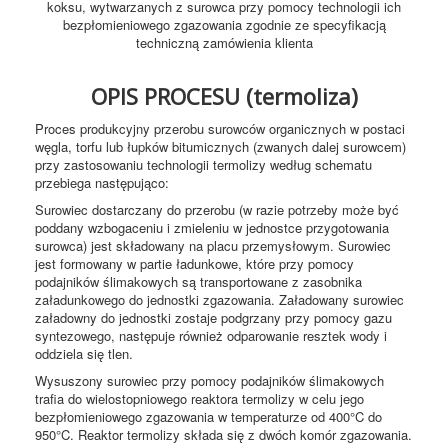
koksu, wytwarzanych z surowca przy pomocy technologii ich
bezpłomieniowego zgazowania zgodnie ze specyfikacją
techniczną zamówienia klienta
OPIS PROCESU (termoliza)
Proces produkcyjny przerobu surowców organicznych w postaci
węgla, torfu lub łupków bitumicznych (zwanych dalej surowcem)
przy zastosowaniu technologii termolizy według schematu
przebiega następująco:
Surowiec dostarczany do przerobu (w razie potrzeby może być
poddany wzbogaceniu i zmieleniu w jednostce przygotowania
surowca) jest składowany na placu przemysłowym. Surowiec
jest formowany w partie ładunkowe, które przy pomocy
podajników ślimakowych są transportowane z zasobnika
załadunkowego do jednostki zgazowania. Załadowany surowiec
załadowny do jednostki zostaje podgrzany przy pomocy gazu
syntezowego, następuje również odparowanie resztek wody i
oddziela się tlen.
Wysuszony surowiec przy pomocy podajników ślimakowych
trafia do wielostopniowego reaktora termolizy w celu jego
bezpłomieniowego zgazowania w temperaturze od 400°C do
950°C. Reaktor termolizy składa się z dwóch komór zgazowania.