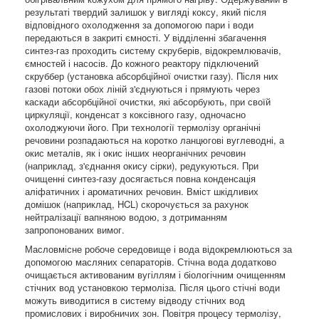
результаті твердий залишок у вигляді коксу, який після
відповідного охолодження за допомогою пари і води
передаються в закриті ємності. У відділенні збагачення
синтез-газ проходить систему скруберів, відокремлювачів,
ємностей і насосів. До кожного реактору підключений
скруббер (установка абсорбційної очистки газу). Після них
газові потоки обох ліній з'єднуються і прямують через
каскади абсорбційної очистки, які абсорбують, при своїй
циркуляції, конденсат з коксівного газу, одночасно
охолоджуючи його. При технології термолізу органічні
речовини розпадаються на коротко ланцюгові вуглеводні, а
окис металів, як і окис інших неорганічних речовин
(наприклад, з'єднання окису сірки), редукуються. При
очищенні синтез-газу досягається повна конденсація
аліфатичних і ароматичних речовин. Вміст шкідливих
домішок (наприклад, HCL) скорочується за рахунок
нейтралізації вапняною водою, з дотриманням
запропонованих вимог.
Масловмісне робоче середовище і вода відокремлюються за
допомогою масляних сепараторів. Стічна вода додатково
очищається активованим вугіллям і біологічним очищенням
стічних вод установкою термоліза. Після цього стічні води
можуть виводитися в систему відводу стічних вод
промислових і виробничих зон. Повітря процесу термолізу,