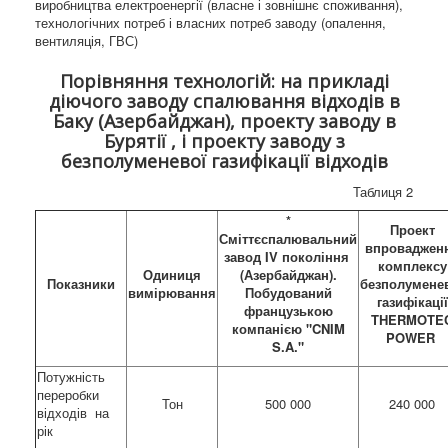
виробництва електроенергії (власне і зовнішнє споживання),
технологічних потреб і власних потреб заводу (опалення,
вентиляція, ГВС)
Порівняння технологій: на прикладі
діючого заводу спалювання відходів в
Баку (Азербайджан), проекту заводу в
Бурятії , і проекту заводу з
безполуменевої газифікації відходів
Таблиця 2
*
Проект
Сміттєспалювальний
впроваджен
завод IV покоління
комплексу
Одиниця
(Азербайджан).
Показники
безполумене
вимірювання
Побудований
газифікації
французькою
THERMOTE
компанією "CNIM
POWER
S.A."
Потужність
переробки
Тон
500 000
240 000
відходів на
рік