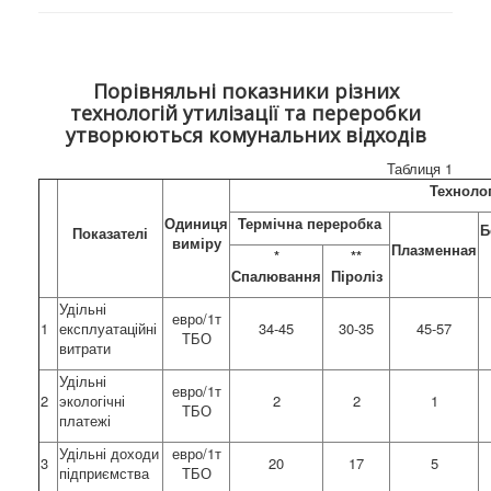
Порівняльні показники різних
технологій утилізації та переробки
утворюються комунальних відходів
Таблиця 1
Технолог
Одиниця
Термічна переробка
Б
Показателі
виміру
Плазменная
*
**
Спалювання
Піроліз
Удільні
евро/1т
1
експлуатаційні
34-45
30-35
45-57
ТБО
витрати
Удільні
евро/1т
2
экологічні
2
2
1
ТБО
платежі
Удільні доходи
евро/1т
3
20
17
5
підприємства
ТБО