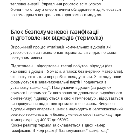
теплової енергії. Управління роботою всім блоком
біологічного газу з енергетичним обладнанням здійснюється
по командам з центрального програмного модуля.
Блок безполуменевої газифікації
підготовлених відходів (термоліз)
Виробничий процес утилізації комунальних відходів які
утворюються за технологією термоліза виглядає по схемі
наступним чином.
Підготовлені і відсортовані тверді побутові відходи (без
харчових відходів і біомаси, а також без інертних матеріалів),
які поступають для переробки, складуються. Зі складу вони
формуються в завантажувальні партії і подаються в
установку газифікації. Поступаючи відходи (за рахунок
прямого і непрямого їх нагрівання за допомогою виробленого
синтез-газу) підвищуються в своїй температурі, відбувається
випаровування води і відокремлюється кисень. Висушені
відходи через апарати з шнеків надходять в багатокаскадний
реактор термоліза для безполуменевої своєї газифікації при
температурі від 400°С до 950°С.
Кожен реактор термоліза складається з двох камер
газифікації. В ході реакції безполуменевої газифікації