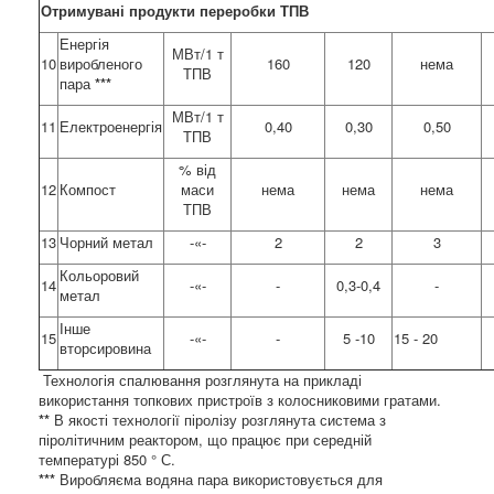
Отримувані продукти переробки ТПВ
Енергія
МВт/1 т
10
виробленого
160
120
нема
ТПВ
пара
***
МВт/1 т
11
Електроенергія
0,40
0,30
0,50
ТПВ
% від
12
Компост
маси
нема
нема
нема
ТПВ
13
Чорний метал
-«-
2
2
3
Кольоровий
14
-«-
-
0,3-0,4
-
метал
Інше
15
-«-
-
5 -10
15 - 20
вторсировина
Технологія спалювання розглянута на прикладі
використання топкових пристроїв з колосниковими гратами.
**
В якості технології піролізу розглянута система з
піролітичним реактором, що працює при середній
температурі 850 ° С.
***
Виробляєма водяна пара використовується для