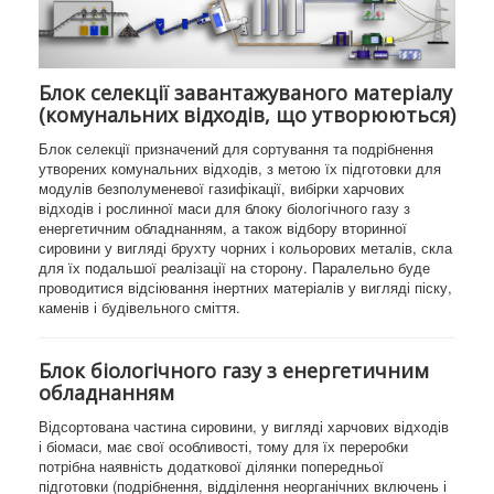
Блок селекції завантажуваного матеріалу
(комунальних відходів, що утворюються)
Блок селекції призначений для сортування та подрібнення
утворених комунальних відходів, з метою їх підготовки для
модулів безполуменевої газифікації, вибірки харчових
відходів і рослинної маси для блоку біологічного газу з
енергетичним обладнанням, а також відбору вторинної
сировини у вигляді брухту чорних і кольорових металів, скла
для їх подальшої реалізації на сторону. Паралельно буде
проводитися відсіювання інертних матеріалів у вигляді піску,
каменів і будівельного сміття.
Блок біологічного газу з енергетичним
обладнанням
Відсортована частина сировини, у вигляді харчових відходів
і біомаси, має свої особливості, тому для їх переробки
потрібна наявність додаткової ділянки попередньої
підготовки (подрібнення, відділення неорганічних включень і