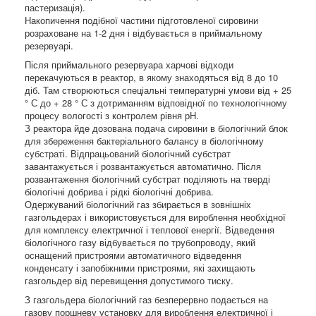
пастеризація).
Накопичення подібної частини підготовленої сировини
розраховане на 1-2 дня і відбувається в приймальному
резервуарі.
Після приймального резервуара харчові відходи
перекачуються в реактор, в якому знаходяться від 8 до 10
діб. Там створюються спеціальні температурні умови від + 25
° С до + 28 ° С з дотриманням відповідної по технологічному
процесу вологості з контролем рівня рН.
З реактора йде дозована подача сировини в біологічний блок
для збереження бактеріального балансу в біологічному
субстраті. Відпрацьований біологічний субстрат
завантажується і розвантажується автоматично. Після
розвантаження біологічний субстрат поділяють на тверді
біологічні добрива і рідкі біологічні добрива.
Одержуваний біологічний газ збирається в зовнішніх
газгольдерах і використовується для вироблення необхідної
для комплексу електричної і теплової енергії. Відведення
біологічного газу відбувається по трубопроводу, який
оснащений пристроями автоматичного відведення
конденсату і запобіжними пристроями, які захищають
газгольдер від перевищення допустимого тиску.
З газгольдера біологічний газ безперервно подається на
газову поршневу установку для вироблення електричної і