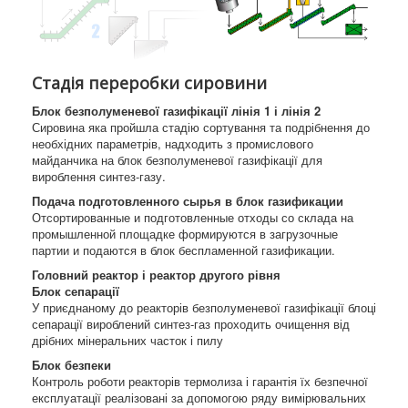
Стадія переробки сировини
Блок безполуменевої газифікації лінія 1 і лінія 2
Сировина яка пройшла стадію сортування та подрібнення до
необхідних параметрів, надходить з промислового
майданчика на блок безполуменевої газифікації для
вироблення синтез-газу.
Подача подготовленного сырья в блок газификации
Отсортированные и подготовленные отходы со склада на
промышленной площадке формируются в загрузочные
партии и подаются в блок беспламенной газификации.
Головний реактор і реактор другого рівня
Блок сепарації
У приєднаному до реакторів безполуменевої газифікації блоці
сепарації вироблений синтез-газ проходить очищення від
дрібних мінеральних часток і пилу
Блок безпеки
Контроль роботи реакторів термолиза і гарантія їх безпечної
експлуатації реалізовані за допомогою ряду вимірювальних