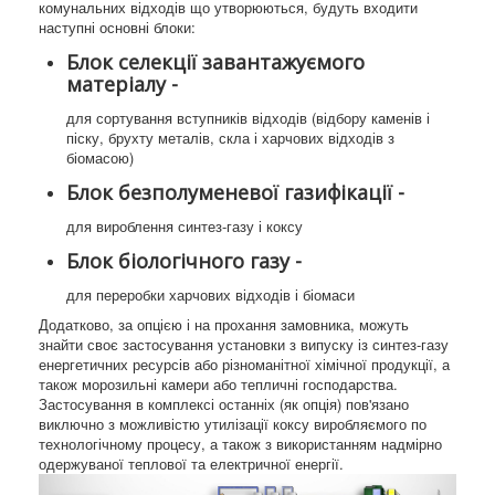
комунальних відходів що утворюються, будуть входити
наступні основні блоки:
Блок селекції завантажуємого
матеріалу -
для сортування вступників відходів (відбору каменів і
піску, брухту металів, скла і харчових відходів з
біомасою)
Блок безполуменевої газифікації -
для вироблення синтез-газу і коксу
Блок біологічного газу -
для переробки харчових відходів і біомаси
Додатково, за опцією і на прохання замовника, можуть
знайти своє застосування установки з випуску із синтез-газу
енергетичних ресурсів або різноманітної хімічної продукції, а
також морозильні камери або тепличні господарства.
Застосування в комплексі останніх (як опція) пов'язано
виключно з можливістю утилізації коксу виробляємого по
технологічному процесу, а також з використанням надмірно
одержуваної теплової та електричної енергії.