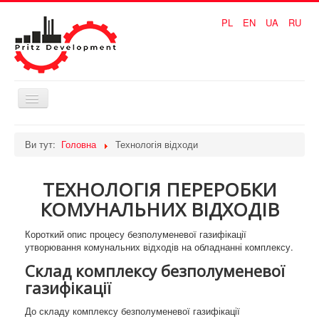
PL
EN
UA
RU
Перемикач
навігації
Головна
Ви тут:
Головна
Технологія відходи
Технологія відходи
ТЕХНОЛОГІЯ ПЕРЕРОБКИ
Технологія вугілля
КОМУНАЛЬНИХ ВІДХОДІВ
Сировина і продукція
Короткий опис процесу безполуменевої газифікації
ПЕРЕВАГИ
утворювання комунальних відходів на обладнанні комплексу.
Склад комплексу безполуменевої
КОНТАКТИ
газифікації
До складу комплексу безполуменевої газифікації