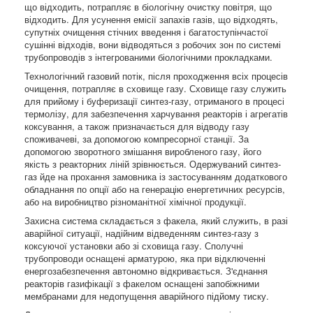
що відходить, потрапляє в біологічну очистку повітря, що
відходить. Для усунення емісії запахів газів, що відходять,
супутніх очищення стічних введення і багатоступінчастої
сушінні відходів, вони відводяться з робочих зон по системі
трубопроводів з інтегрованими біологічними прокладками.
Технологічний газовий потік, після проходження всіх процесів
очищення, потрапляє в сховище газу. Сховище газу служить
для прийому і буферизації синтез-газу, отриманого в процесі
термолізу, для забезпечення харчування реакторів і агрегатів
коксування, а також призначається для відводу газу
споживачеві, за допомогою компресорної станції. За
допомогою зворотного змішання виробленого газу, його
якість з реакторних ліній зрівнюється. Одержуваний синтез-
газ йде на прохання замовника із застосуванням додаткового
обладнання по опції або на генерацію енергетичних ресурсів,
або на виробництво різноманітної хімічної продукції.
Захисна система складається з факела, який служить, в разі
аварійної ситуації, надійним відведенням синтез-газу з
коксуючої установки або зі сховища газу. Сполучні
трубопроводи оснащені арматурою, яка при відключенні
енергозабезпечення автономно відкривається. З'єднання
реакторів газифікації з факелом оснащені запобіжними
мембранами для недопущення аварійного підйому тиску.