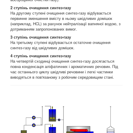
2 ступінь очищення синтез-газу
На другому ступені очищення синтез-газу відбувається
первинне зменшення вмісту в ньому шкідливих домішок
(наприклад, HCL) за рахунок нейтралізації вапняної водою, з
дотриманням запропонованих вимог.
3 ступінь очищення синтез-газу
На третьому ступені відбувається остаточне очищення
синтез-газу від шкідливих домішок.
4 ступінь очищення синтез-газу
На четвертій сходинці очищення синтез-газу досягається
повна конденсація аліфатичних і ароматичних речовин. Під
час останнього циклу шкідливі речовини і легкі частинки
виводяться в пов'язаному з робочим середовищем стані.