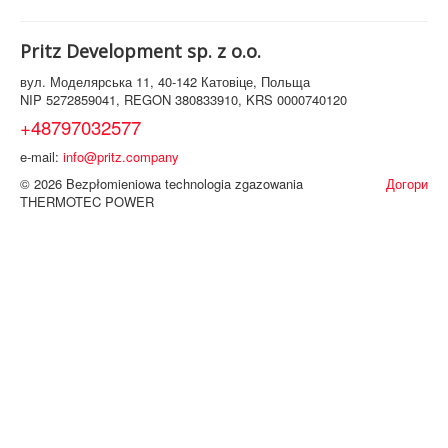
Pritz Development sp. z o.o.
вул. Моделярська 11, 40-142 Катовіце, Польща
NIP 5272859041, REGON 380833910, KRS 0000740120
+48797032577
e-mail:
info@pritz.company
© 2026 Bezpłomieniowa technologia zgazowania
Догори
THERMOTEC POWER