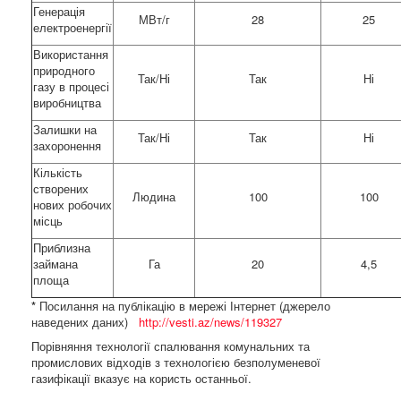
Генерація
МВт/г
28
25
електроенергії
Використання
природного
Так/Ні
Так
Ні
газу в процесі
виробництва
Залишки на
Так/Ні
Так
Ні
захоронення
Кількість
створених
Людина
100
100
нових робочих
місць
Приблизна
займана
Га
20
4,5
площа
*
Посилання на публікацію в мережі Інтернет (джерело
наведених даних)
http://vesti.az/news/119327
Порівняння технології спалювання комунальних та
промислових відходів з технологією безполуменевої
газифікації вказує на користь останньої.