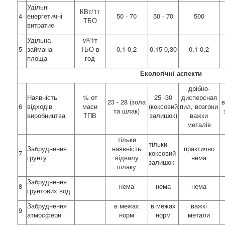
Удільні
КВт/1т
4
енергетичні
50 - 70
50 - 70
500
ТБО
витратие
Удільна
м²/1т
5
займана
ТБО в
0,1-0,2
0,15-0,30
0,1-0,2
площа
год
Екологічні аспекти
дрібно-
Наявність
% от
25 -30
дисперсная
23 - 28 (зола
в
6
відходів
маси
(коксовий
пил, возгони
та шлак)
виробництва
ТПВ
залишок)
важки
металів
тільки
тільки
Забруднення
наявність
практично
7
коксовий
грунту
відвалу
нема
залишок
шлаку
Забруднення
8
нема
нема
нема
грунтових вод
Забруднення
в межах
в межах
важкі
9
атмосфери
норм
норм
метали