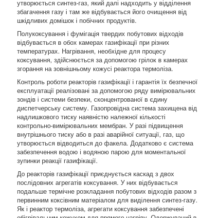
утворюється синтез-газ, який далі надходить у відділення
збагачення газу і там же відбувається його очищення від
шкідливих домішок і побічних продуктів.
Полукоксування і фумігація твердих побутових відходів
відбувається в обох камерах газифікації при різних
температурах. Нагрівання, необхідне для процесу
коксування, здійснюється за допомогою грілок в камерах
згорання на зовнішньому кожусі реактора термоліза.
Контроль роботи реакторів газифікації і гарантія їх безпечної
експлуатації реалізовані за допомогою ряду вимірювальних
зондів і системи безпеки, сконцентрованої в єдину
диспетчерську систему. Газопровідна система захищена від
надлишкового тиску наявністю належної кількості
контрольно-вимірювальних мембран. У разі підвищення
внутрішнього тиску або в разі аварійної ситуації, газ, що
утворюється відводиться до факела. Додатково є система
забезпечення водою і водяною парою для моментальної
зупинки реакції газифікації.
До реакторів газифікації приєднується каскад з двох
послідовних агрегатів коксування. У них відбувається
подальше термічне розкладання побутових відходів разом з
первинним коксівним матеріалом для виділення синтез-газу.
Як і реактор термоліза, агрегати коксування забезпечені
обігрівальним кожухом для прямого нагріву. Одержуваний в