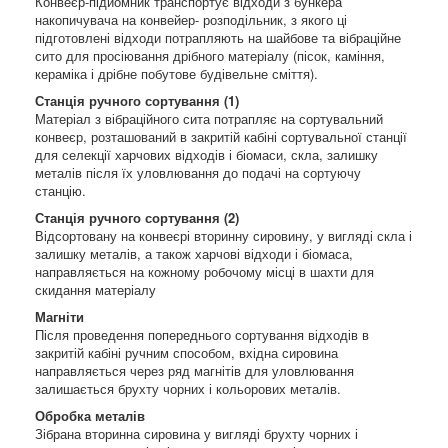
Конвеєр-підйомник транспортує відходи з бункера
накопичувача на конвейер- розподільник, з якого ці
підготовлені відходи потрапляють на шайбове та вібраційне
сито для просіювання дрібного матеріалу (пісок, каміння,
кераміка і дрібне побутове будівельне сміття).
Станція ручного сортування (1)
Матеріал з вібраційного сита потрапляє на сортувальний
конвеєр, розташований в закритій кабіні сортувальної станції
для селекції харчових відходів і біомаси, скла, залишку
металів після їх уловлювання до подачі на сортуючу
станцію.
Станція ручного сортування (2)
Відсортовану на конвеєрі вторинну сировину, у вигляді скла і
залишку металів, а також харчові відходи і біомаса,
направляється на кожному робочому місці в шахти для
скидання матеріалу
Магніти
Після проведення попереднього сортування відходів в
закритій кабіні ручним способом, вхідна сировина
направляється через ряд магнітів для уловлювання
залишається брухту чорних і кольорових металів.
Обробка металів
Зібрана вторинна сировина у вигляді брухту чорних і