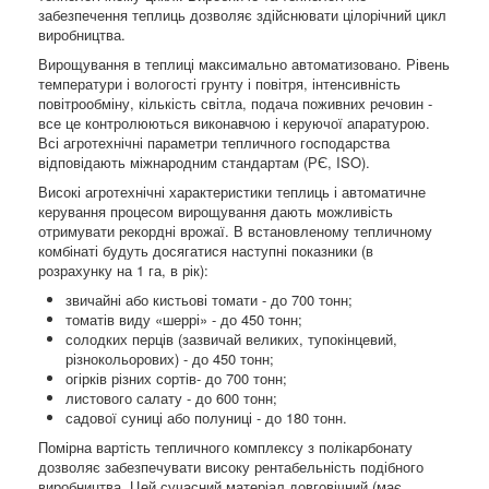
забезпечення теплиць дозволяє здійснювати цілорічний цикл
виробництва.
Вирощування в теплиці максимально автоматизовано. Рівень
температури і вологості грунту і повітря, інтенсивність
повітрообміну, кількість світла, подача поживних речовин -
все це контролюються виконавчою і керуючої апаратурою.
Всі агротехнічні параметри тепличного господарства
відповідають міжнародним стандартам (РЄ, ISO).
Високі агротехнічні характеристики теплиць і автоматичне
керування процесом вирощування дають можливість
отримувати рекордні врожаї. В встановленому тепличному
комбінаті будуть досягатися наступні показники (в
розрахунку на 1 га, в рік):
звичайні або кистьові томати - до 700 тонн;
томатів виду «шеррі» - до 450 тонн;
солодких перців (зазвичай великих, тупокінцевий,
різнокольорових) - до 450 тонн;
огірків різних сортів- до 700 тонн;
листового салату - до 600 тонн;
садової суниці або полуниці - до 180 тонн.
Помірна вартість тепличного комплексу з полікарбонату
дозволяє забезпечувати високу рентабельність подібного
виробництва. Цей сучасний матеріал довговічний (має