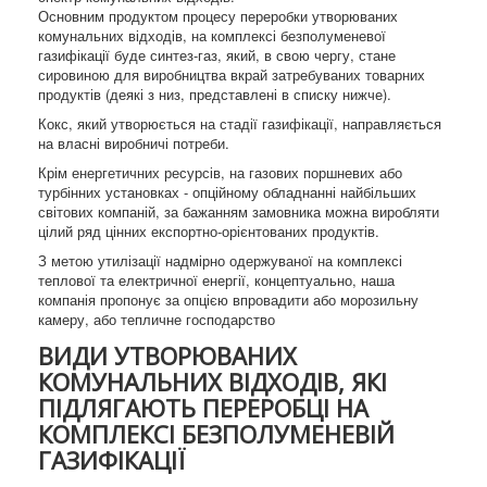
Основним продуктом процесу переробки утворюваних
комунальних відходів, на комплексі безполуменевої
газифікації буде синтез-газ, який, в свою чергу, стане
сировиною для виробництва вкрай затребуваних товарних
продуктів (деякі з низ, представлені в списку нижче).
Кокс, який утворюється на стадії газифікації, направляється
на власні виробничі потреби.
Крім енергетичних ресурсів, на газових поршневих або
турбінних установках - опційному обладнанні найбільших
світових компаній, за бажанням замовника можна виробляти
цілий ряд цінних експортно-орієнтованих продуктів.
З метою утилізації надмірно одержуваної на комплексі
теплової та електричної енергії, концептуально, наша
компанія пропонує за опцією впровадити або морозильну
камеру, або тепличне господарство
ВИДИ УТВОРЮВАНИХ
КОМУНАЛЬНИХ ВІДХОДІВ, ЯКІ
ПІДЛЯГАЮТЬ ПЕРЕРОБЦІ НА
КОМПЛЕКСІ БЕЗПОЛУМЕНЕВІЙ
ГАЗИФІКАЦІЇ