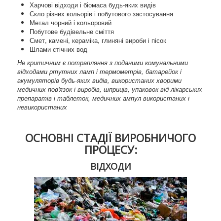
Харчові відходи і біомаса будь-яких видів
Скло різних кольорів і побутового застосування
Метал чорний і кольоровий
Побутове будівельне сміття
Смет, камені, кераміка, глиняні вироби і пісок
Шлами стічних вод
Не критичним є потрапляння з поданими комунальними
відходами ртутних ламп і термометрів, батарейок і
акумуляторів будь-яких видів, використаних хворими
медичних пов'язок і виробів, шприців, упаковок від лікарських
препаратів і таблеток, медичних ампул використаних і
невикористаних
ОСНОВНІ СТАДІЇ ВИРОБНИЧОГО
ПРОЦЕСУ:
ВІДХОДИ