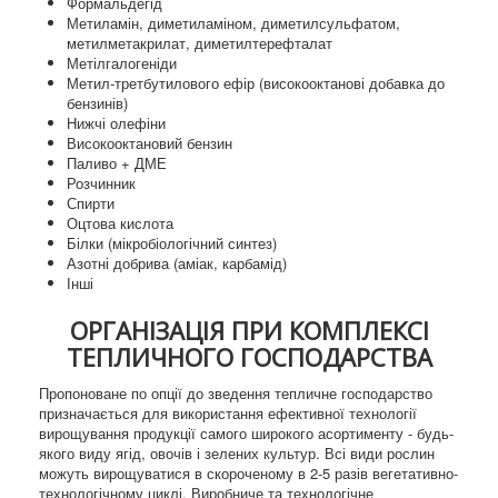
Формальдегід
Метиламін, диметиламіном, диметилсульфатом,
метилметакрилат, диметилтерефталат
Метілгалогеніди
Метил-третбутилового ефір (високооктанові добавка до
бензинів)
Нижчі олефіни
Високооктановий бензин
Паливо + ДМЕ
Розчинник
Спирти
Оцтова кислота
Білки (мікробіологічний синтез)
Азотні добрива (аміак, карбамід)
Інші
ОРГАНІЗАЦІЯ ПРИ КОМПЛЕКСІ
ТЕПЛИЧНОГО ГОСПОДАРСТВА
Пропоноване по опції до зведення тепличне господарство
призначається для використання ефективної технології
вирощування продукції самого широкого асортименту - будь-
якого виду ягід, овочів і зелених культур. Всі види рослин
можуть вирощуватися в скороченому в 2-5 разів вегетативно-
технологічному циклі. Виробниче та технологічне