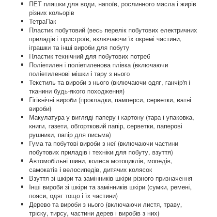
ПЕТ пляшки для води, напоїв, рослинного масла і жирів
різних кольорів
ТетраПак
Пластик побутовий (весь перелік побутових електричних
приладів і пристроїв, включаючи їх окремі частини,
іграшки та інші вироби для побуту
Пластик технічний для побутових потреб
Поліетилен і поліетиленова плівка (включаючи
поліетиленові мішки і тару з нього
Текстиль та вироби з нього (включаючи одяг, ганчір'я і
тканини будь-якого походження)
Гігієнічні вироби (прокладки, памперси, серветки, ватні
вироби)
Макулатура у вигляді паперу і картону (тара і упаковка,
книги, газети, обгортковий папір, серветки, паперові
рушники, папір для письма)
Гума та побутові вироби з неї (включаючи частини
побутових приладів і техніки для побуту, взуття)
Автомобільні шини, колеса мотоциклів, мопедів,
самокатів і велосипедів, дитячих колясок
Взуття зі шкіри та замінників шкіри різного призначення
Інші вироби зі шкіри та замінників шкіри (сумки, ремені,
пояси, одяг тощо і їх частини)
Дерево та вироби з нього (включаючи листя, траву,
тріску, тирсу, частини дерев і виробів з них)