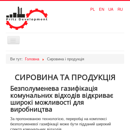
PL
EN
UA
RU
Перемикач
навігації
Головна
Ви тут:
Головна
Сировина і продукція
Технологія відходи
СИРОВИНА ТА ПРОДУКЦІЯ
Технологія вугілля
Безполуменева газифікація
Сировина і продукція
комунальних відходів відкриває
ПЕРЕВАГИ
широкі можливості для
виробництва
КОНТАКТИ
За пропонованою технологією, переробці на комплексі
безполуменевої газифікації може бути підданий широкий
спектр комунальних відходів.